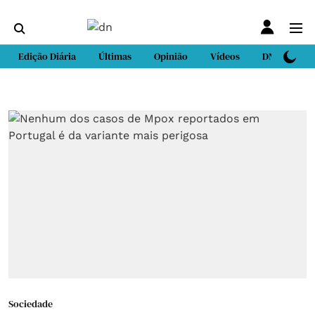
Edição Diária
Últimas
Opinião
Vídeos
DN Sport
Sociedade