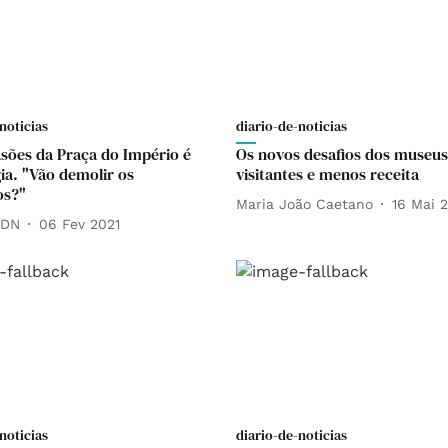
noticias
diario-de-noticias
asões da Praça do Império é
Os novos desafios dos museu
a. "Vão demolir os
visitantes e menos receita
os?"
Maria João Caetano
16 Mai 
 DN
06 Fev 2021
noticias
diario-de-noticias