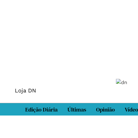
Loja DN
Edição Diária
Últimas
Opinião
Víde