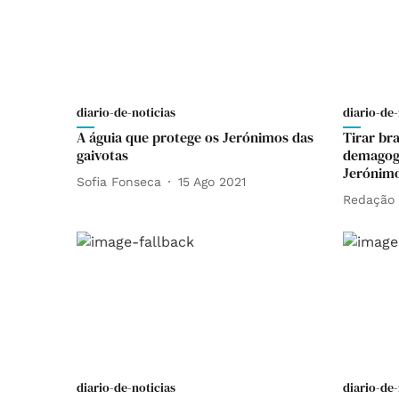
diario-de-noticias
diario-de-
A águia que protege os Jerónimos das
Tirar br
gaivotas
demagogi
Jerónim
Sofia Fonseca
15 Ago 2021
Redação
diario-de-noticias
diario-de-