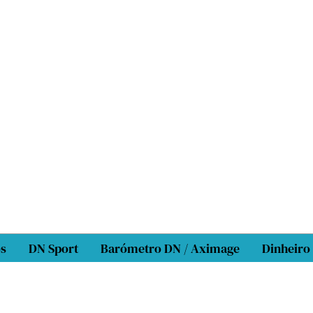
os
DN Sport
Barómetro DN / Aximage
Dinheiro