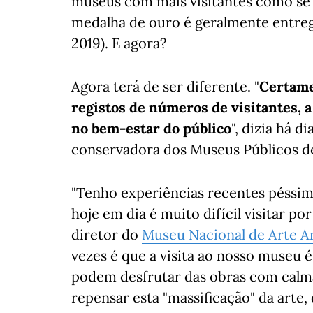
museus com mais visitantes como se
medalha de ouro é geralmente entreg
2019). E agora?
Agora terá de ser diferente. "
Certame
registos de números de visitantes, 
no bem-estar do público
", dizia há di
conservadora dos Museus Públicos de
"Tenho experiências recentes péssim
hoje em dia é muito difícil visitar p
diretor do
Museu Nacional de Arte A
vezes é que a visita ao nosso museu é 
podem desfrutar das obras com calma
repensar esta "massificação" da arte, 