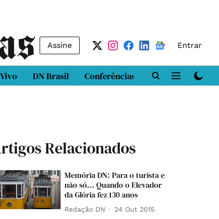
Assine
Entrar
 Vivo
DN Brasil
Conferências
DN LAB
Class
rtigos Relacionados
Memória DN: Para o turista e
não só... Quando o Elevador
da Glória fez 130 anos
Redação DN
24 Out 2015