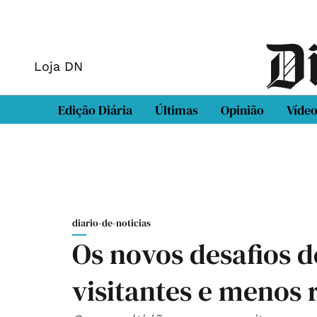
Loja DN
Edição Diária
Últimas
Opinião
Víde
diario-de-noticias
Os novos desafios 
visitantes e menos 