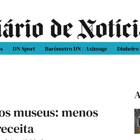
os
DN Sport
Barómetro DN / Aximage
Dinheiro
A
dos museus: menos
receita