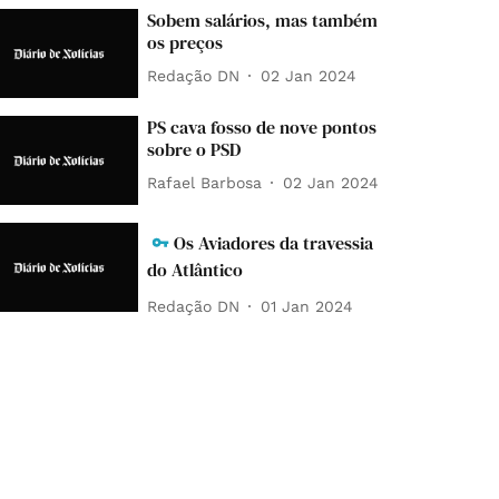
Sobem salários, mas também
os preços
Redação DN
02 Jan 2024
PS cava fosso de nove pontos
sobre o PSD
Rafael Barbosa
02 Jan 2024
Os Aviadores da travessia
do Atlântico
Redação DN
01 Jan 2024