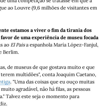
 de uma competição se tratasse em que a
ue ao Louvre (9,6 milhões de visitantes em
nte estamos a viver o fim da tirania dos
a favor de uma experiência de museu focada
as ao
El Pais
a espanhola María López-Fanjul,
 Berlim.
as, de museus de que gostava muito e que
or terem multidões", conta Joaquim Caetano,
ntiga
. "Uma das coisas que eu ouço muitas
muito agradável, não há filas, as pessoas
." Talvez este seja o momento para
diz.