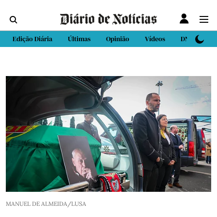
Edição Diária
Últimas
Opinião
Vídeos
DN Sport
MANUEL DE ALMEIDA/LUSA