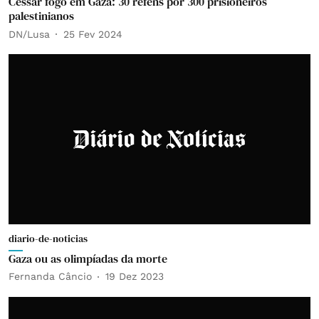
Cessar fogo em Gaza: 30 reféns por 300 prisioneiros
palestinianos
DN/Lusa
25 Fev 2024
diario-de-noticias
Gaza ou as olimpíadas da morte
Fernanda Câncio
19 Dez 2023