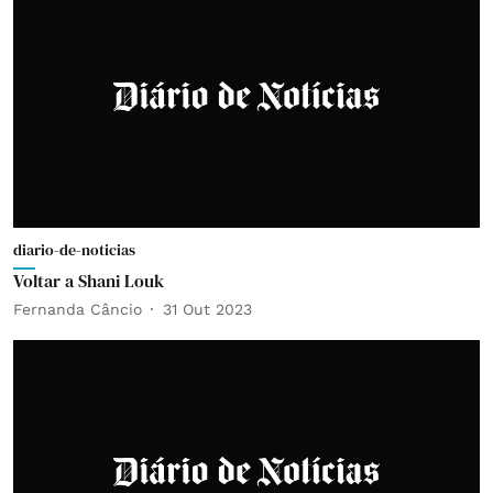
diario-de-noticias
Voltar a Shani Louk
Fernanda Câncio
31 Out 2023