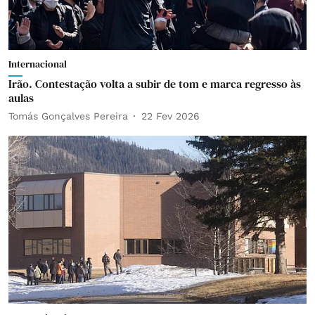
Internacional
Irão. Contestação volta a subir de tom e marca regresso às
aulas
Tomás Gonçalves Pereira
22 Fev 2026