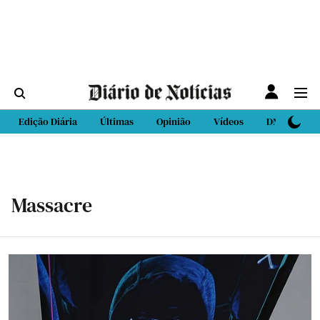
Edição Diária
Últimas
Opinião
Vídeos
DN Sport
Massacre