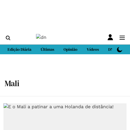
Edição Diária
Últimas
Opinião
Vídeos
DN Sport
Mali