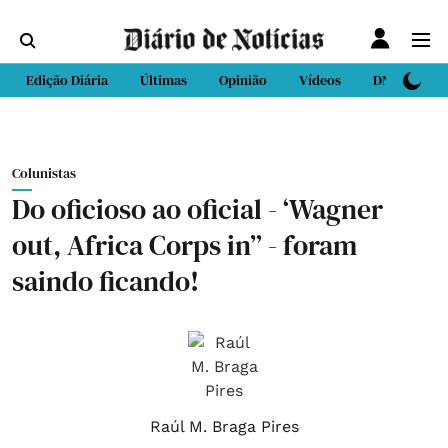
Edição Diária
Últimas
Opinião
Vídeos
DN Sport
Colunistas
Do oficioso ao oficial - ‘Wagner
out, Africa Corps in” - foram
saindo ficando!
Raúl M. Braga Pires