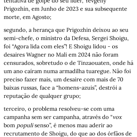
tentativa de golpe do seu líder, Yevgeny
Prigozhin, em Junho de 2023 e sua subsequente
morte, em Agosto;
segundo, a herança que Prigozhin deixou ao seu
semi-chefe, o ministro da Defesa, Sergei Shoigu,
foi “Agora lida com eles”! E Shoigu lidou - os
desaires Wagner no Mali em 2024 não foram
censurados, sobretudo o de Tinzaouaten, onde há
um ano caíram numa armadilha tuaregue. Não foi
preciso fazer mais, um desaire com mais de 70
baixas russas, face a “homens-azuis”, destrói a
reputação de qualquer grupo;
terceiro, o problema resolveu-se com uma
campanha sem ser campanha, através do “
vox
bom
populi
senso”, é menos mau aderir ao
recrutamento de Shoigu, do que ao dos órfãos de