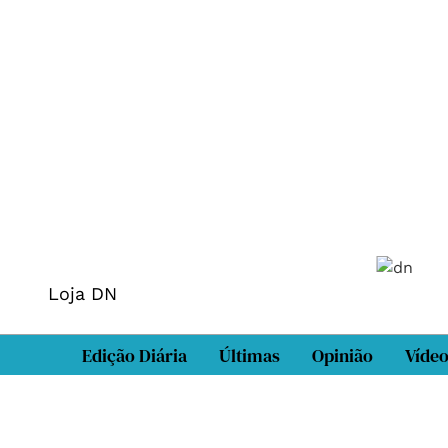
Loja DN
Edição Diária
Últimas
Opinião
Víde