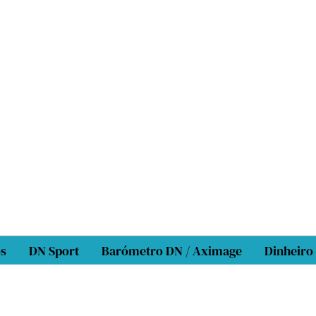
os
DN Sport
Barómetro DN / Aximage
Dinheiro