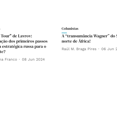
s
Colunistas
a Tour" de Lavrov:
A “transumância Wagner” do 
ação dos primeiros passos
norte de África!
 estratégica russa para o
Raúl M. Braga Pires
06 Jun 
te?
na Franco
08 Jun 2024