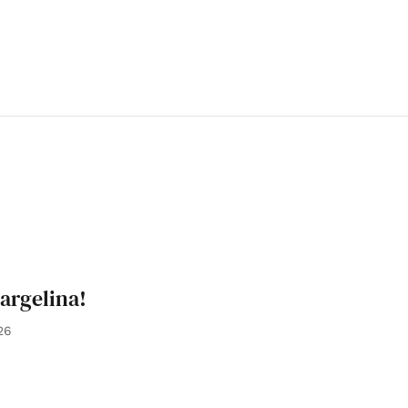
argelina!
26