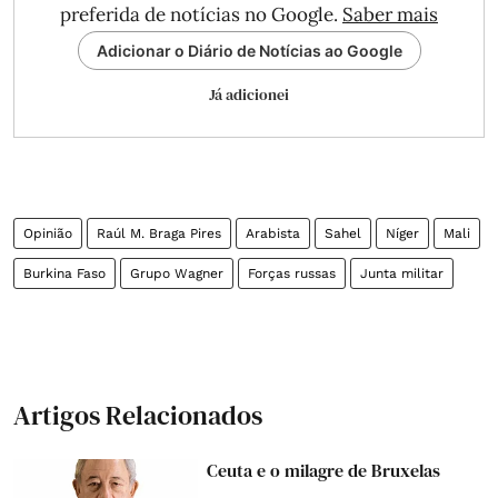
preferida de notícias no Google.
Saber mais
Adicionar o Diário de Notícias ao Google
Já adicionei
Opinião
Raúl M. Braga Pires
Arabista
Sahel
Níger
Mali
Burkina Faso
Grupo Wagner
Forças russas
Junta militar
Artigos Relacionados
Ceuta e o milagre de Bruxelas