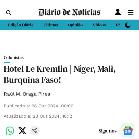
Edição Diária
Últimas
Opinião
Vídeos
DN Sport
Colunistas
Hotel Le Kremlin | Níger, Mali,
Burquina Faso!
Raúl M. Braga Pires
Publicado a
:
28 Out 2024, 00:00
Atualizado a
:
28 Out 2024, 16:12
Siga-nos