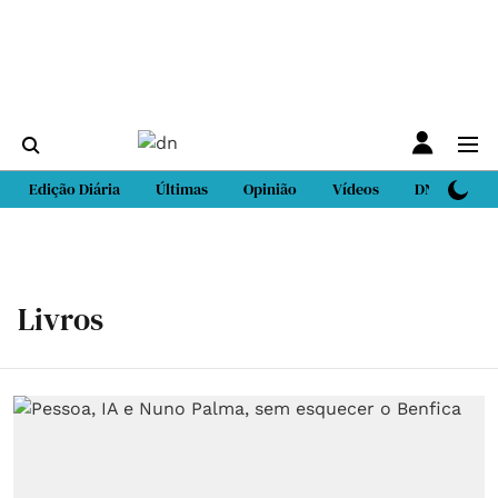
Edição Diária
Últimas
Opinião
Vídeos
DN Sport
Livros