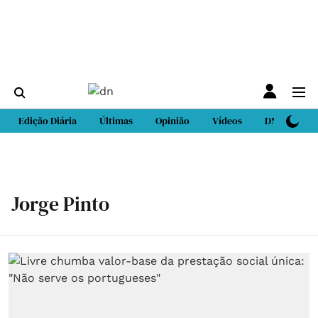
Edição Diária
Últimas
Opinião
Vídeos
DN Sport
Jorge Pinto