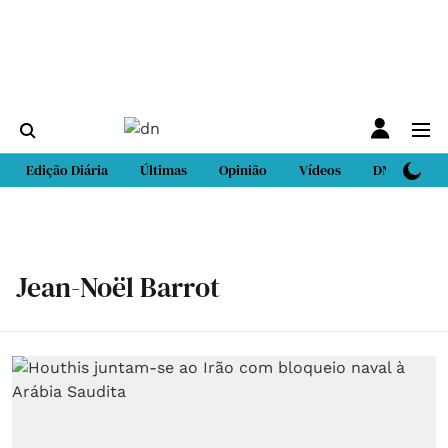
Edição Diária
Últimas
Opinião
Vídeos
DN Sport
Jean-Noël Barrot