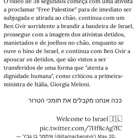
O vídeo de 38 segundos começa com uma ativista
a proclamar "Free Palestine" para de imediato ser
subjugada e atirada ao chão, continua com um
Ben Gvir sorridente a brandir a bandeira de Israel,
prossegue com a imagem dos ativistas detidos,
manietados e de joelhos no chão, enquanto se
ouve o hino de Israel, e continua com Ben Gvir a
apoucar os detidos, que são vistos a ser
transferidos de uma forma que "atenta a
dignidade humana", como criticou a primeira-
ministra de Itália, Giorgia Meloni.
ככה אנחנו מקבלים את תומכי הטרור
Welcome to Israel 🇮🇱
pic.twitter.com/7Hf8cAg7fC
— איתמר בן גביר (@itamarbengvir)
May 20,