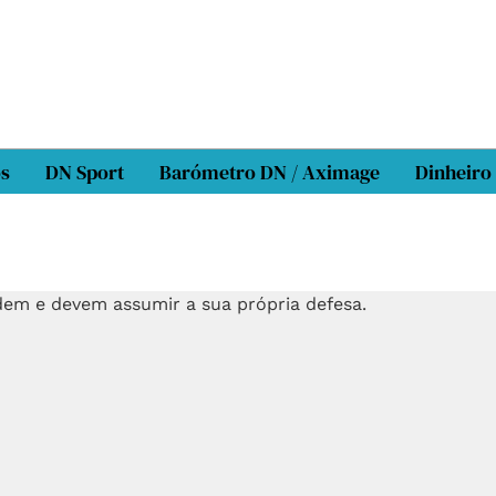
os
DN Sport
Barómetro DN / Aximage
Dinheiro