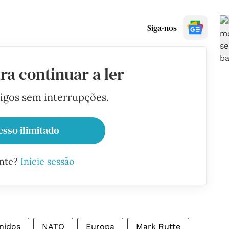
Siga-nos
ra continuar a ler
tigos sem interrupções.
esso ilimitado
ante?
Inicie sessão
nidos
NATO
Europa
Mark Rutte