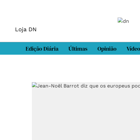
Loja DN
Edição Diária
Últimas
Opinião
Víde