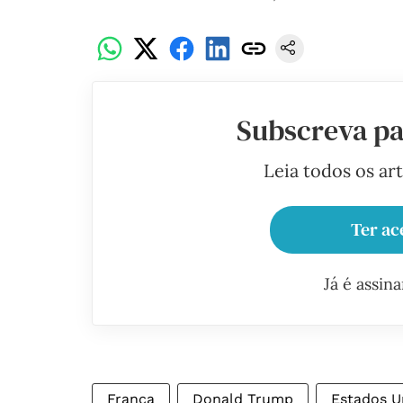
Subscreva pa
Leia todos os ar
Ter ac
Já é assin
França
Donald Trump
Estados U