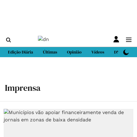
Edição Diária
Últimas
Opinião
Vídeos
DN Sport
Imprensa