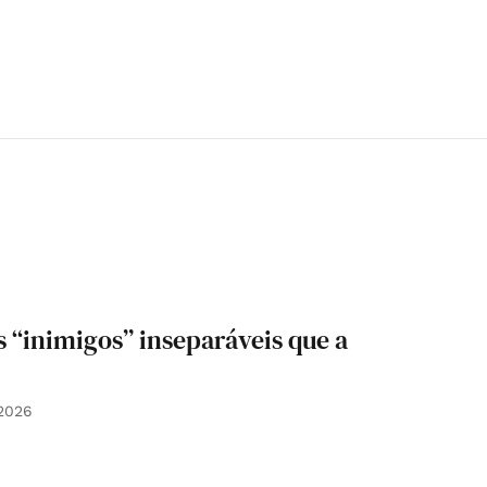
is “inimigos” inseparáveis que a
2026