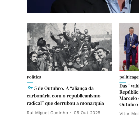
Política
politicage
Das "vaid
5 de Outubro. A “aliança da
Repúblic
carbonária com o republicanismo
Marcelo 
radical” que derrubou a monarquia
Outubro
Rui Miguel Godinho
05 Out 2025
Vítor Moi