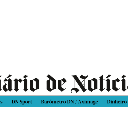
os
DN Sport
Barómetro DN / Aximage
Dinheiro