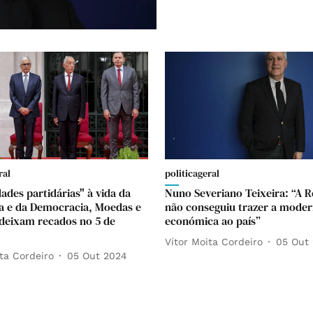
ral
politicageral
ades partidárias" à vida da
Nuno Severiano Teixeira: “A R
a e da Democracia, Moedas e
não conseguiu trazer a moder
deixam recados no 5 de
económica ao país”
Vítor Moita Cordeiro
05 Out
ta Cordeiro
05 Out 2024