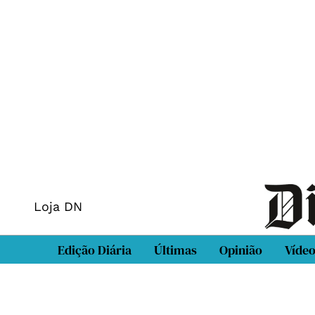
Loja DN
Edição Diária
Últimas
Opinião
Víde