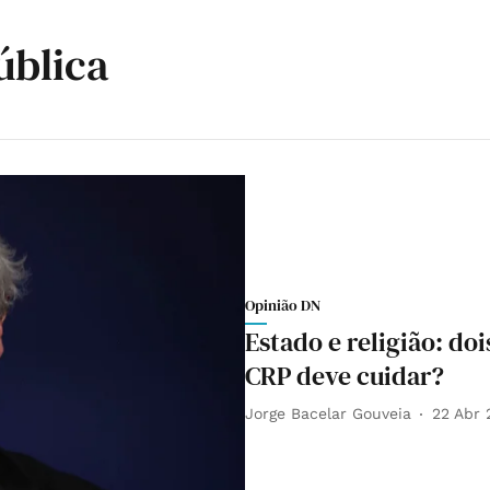
ública
Opinião DN
Estado e religião: do
CRP deve cuidar?
Jorge Bacelar Gouveia
22 Abr 