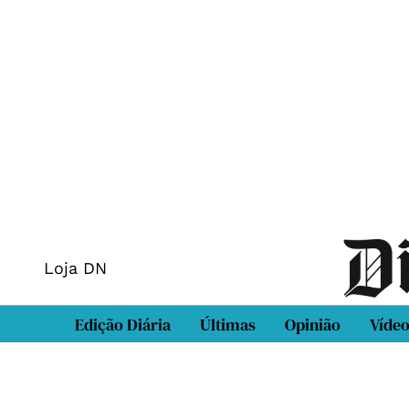
Loja DN
Edição Diária
Últimas
Opinião
Víde