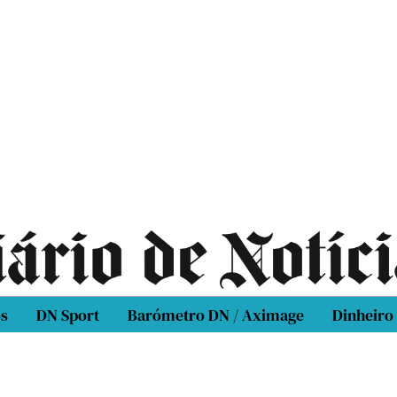
os
DN Sport
Barómetro DN / Aximage
Dinheiro