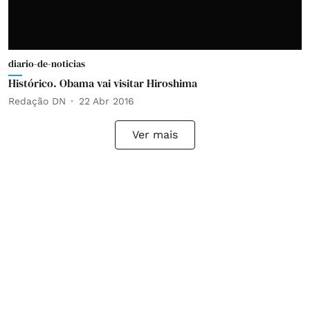
diario-de-noticias
Histórico. Obama vai visitar Hiroshima
Redação DN
22 Abr 2016
Ver mais