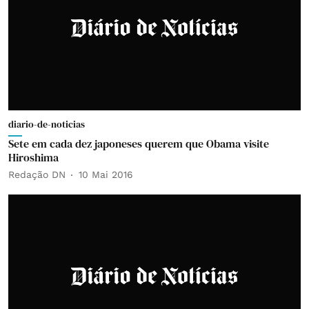
diario-de-noticias
Sete em cada dez japoneses querem que Obama visite
Hiroshima
Redação DN
10 Mai 2016