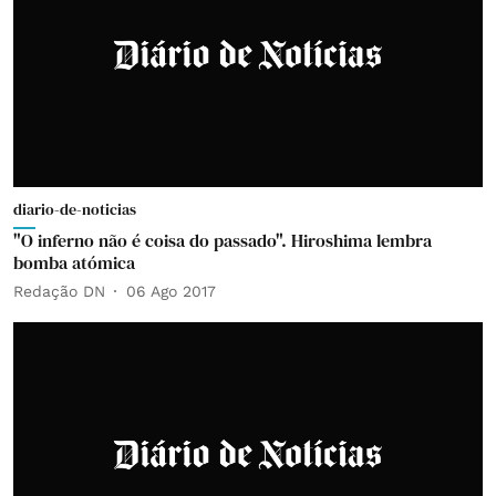
diario-de-noticias
"O inferno não é coisa do passado". Hiroshima lembra
bomba atómica
Redação DN
06 Ago 2017