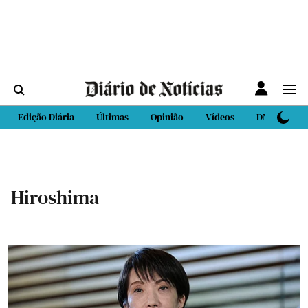
Edição Diária
Últimas
Opinião
Vídeos
DN Sport
Hiroshima