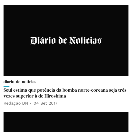
diario-de-noticias
Seul estima que potência da bomba norte-coreana seja três
vezes superior à de Hiroshima
Redação DN
04 Set 2017