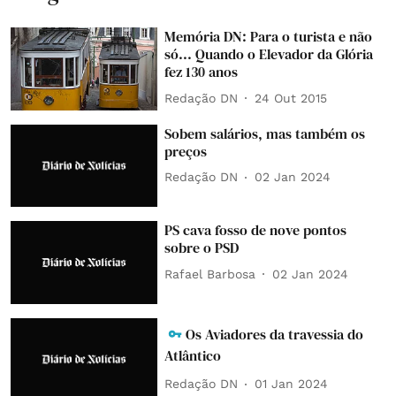
Memória DN: Para o turista e não
só... Quando o Elevador da Glória
fez 130 anos
Redação DN
24 Out 2015
Sobem salários, mas também os
preços
Redação DN
02 Jan 2024
PS cava fosso de nove pontos
sobre o PSD
Rafael Barbosa
02 Jan 2024
Os Aviadores da travessia do
Atlântico
Redação DN
01 Jan 2024