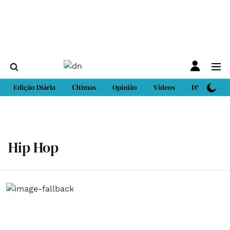
Edição Diária
Últimas
Opinião
Vídeos
DN Sport
Hip Hop