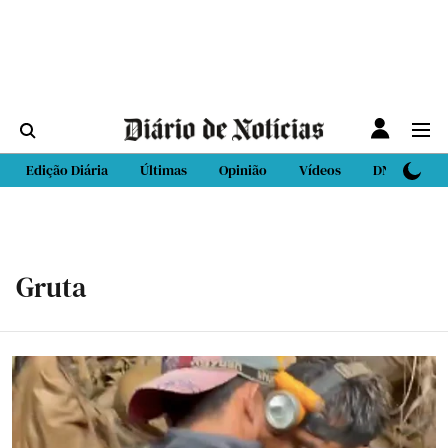
Edição Diária
Últimas
Opinião
Vídeos
DN Sport
Gruta