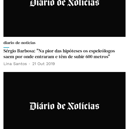
diario-de-noticias
Sérgio Barbosa: "Na pior das hipóteses os espeleólogos
saem por onde entraram e têm de subir 600 metros"
Lina Santos
21 Out 2019