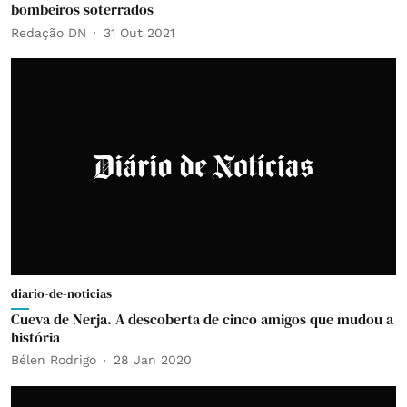
bombeiros soterrados
Redação DN
31 Out 2021
diario-de-noticias
Cueva de Nerja. A descoberta de cinco amigos que mudou a
história
Bélen Rodrigo
28 Jan 2020