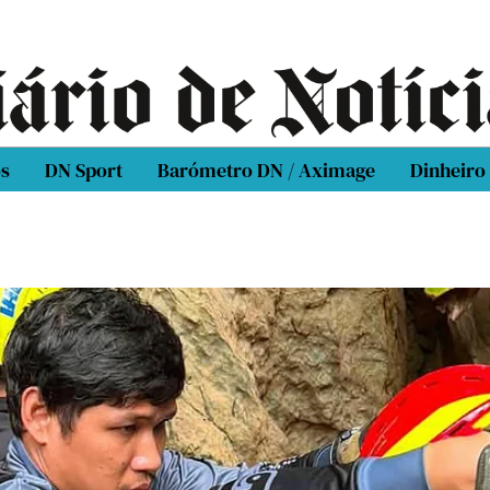
os
DN Sport
Barómetro DN / Aximage
Dinheiro