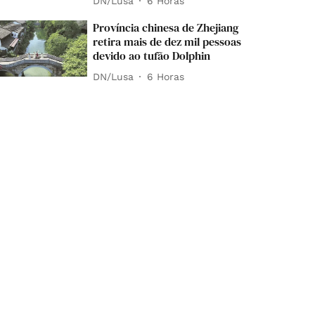
DN/Lusa
6 Horas
Província chinesa de Zhejiang
retira mais de dez mil pessoas
devido ao tufão Dolphin
DN/Lusa
6 Horas