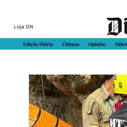
Loja DN
Edição Diária
Últimas
Opinião
Víde