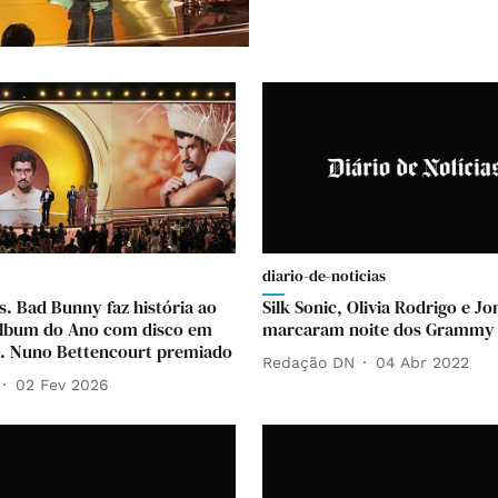
diario-de-noticias
 Bad Bunny faz história ao
Silk Sonic, Olivia Rodrigo e Jo
Álbum do Ano com disco em
marcaram noite dos Grammy
. Nuno Bettencourt premiado
Redação DN
04 Abr 2022
02 Fev 2026