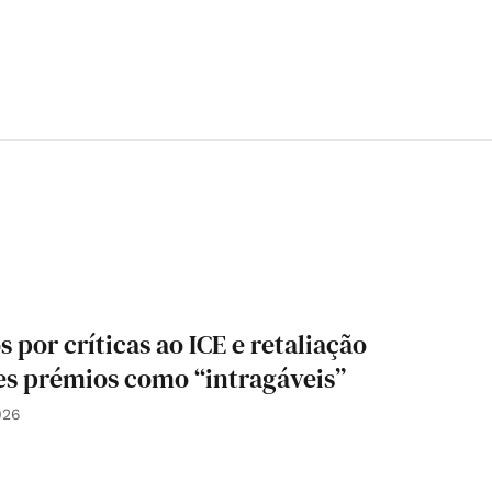
or críticas ao ICE e retaliação
es prémios como “intragáveis”
026