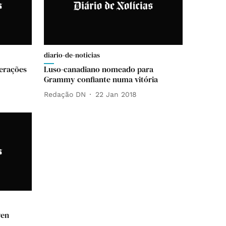
diario-de-noticias
gerações
Luso-canadiano nomeado para
Grammy confiante numa vitória
Redação DN
22 Jan 2018
wen