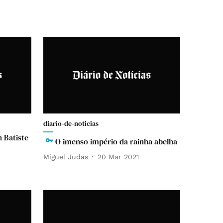
diario-de-noticias
n Batiste
O imenso império da rainha abelha
Miguel Judas
20 Mar 2021