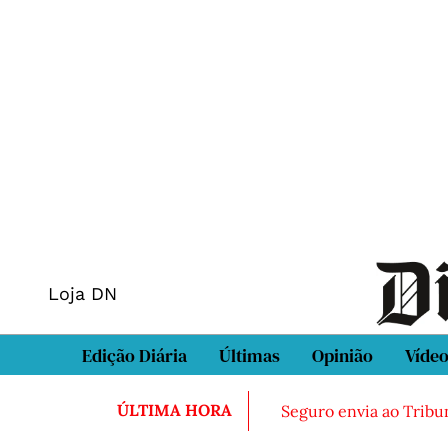
Loja DN
Edição Diária
Últimas
Opinião
Víde
ÚLTIMA HORA
Seguro envia ao Tribun