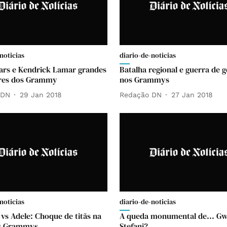
noticias
diario-de-noticias
rs e Kendrick Lamar grandes
Batalha regional e guerra de 
res dos Grammy
nos Grammys
 DN
29 Jan 2018
Redação DN
27 Jan 2018
noticias
diario-de-noticias
vs Adele: Choque de titãs na
A queda monumental de... G
os Grammys
Stefani?