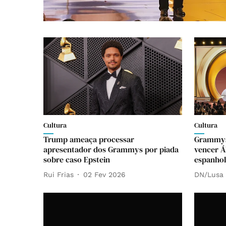
Cultura
Cultura
Trump ameaça processar
Grammys.
apresentador dos Grammys por piada
vencer 
sobre caso Epstein
espanhol
Rui Frias
02 Fev 2026
DN/Lusa