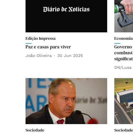
Edição Impressa
Economia
Paz e casas para viver
Governo 
combustí
João Oliveira
30 Jun 2025
significa
DN/Lusa
Sociedade
Sociedade