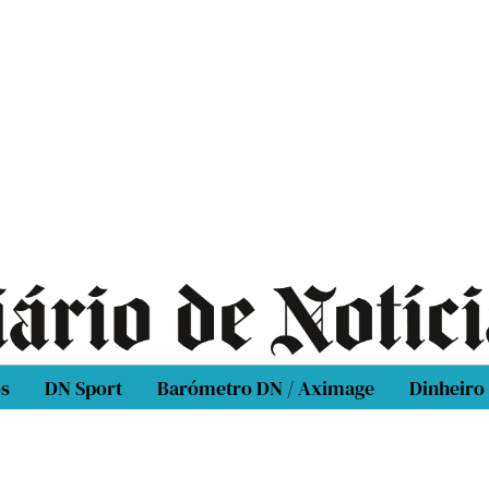
os
DN Sport
Barómetro DN / Aximage
Dinheiro