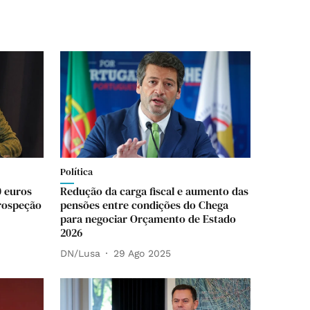
Política
0 euros
Redução da carga fiscal e aumento das
rospeção
pensões entre condições do Chega
para negociar Orçamento de Estado
2026
DN/Lusa
29 Ago 2025