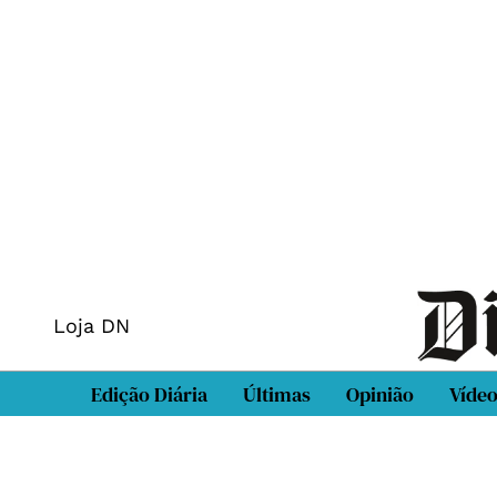
Loja DN
Edição Diária
Últimas
Opinião
Víde