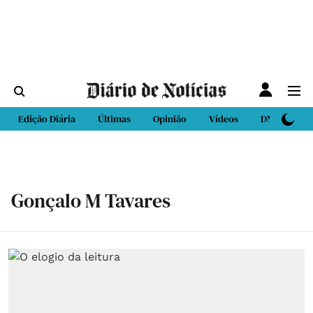
Edição Diária
Últimas
Opinião
Vídeos
DN Sport
Gonçalo M Tavares