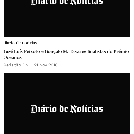
diario-de-noticias
José Luís Peixoto e Gonçalo M. Tavares finalistas do Prémio
Oceanos
Redação DN
21 Nov 2016