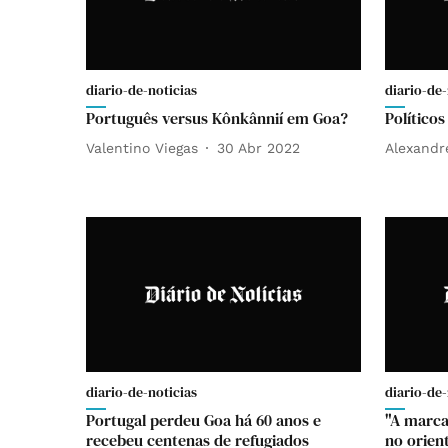
diario-de-noticias
diario-de-
Português versus Kônkânnií em Goa?
Políticos
Valentino Viegas
30 Abr 2022
Alexandr
diario-de-noticias
diario-de-
Portugal perdeu Goa há 60 anos e
"A marca
recebeu centenas de refugiados
no orien