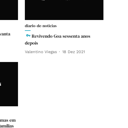
diario-de-noticias
vanta
Revivendo Goa sessenta anos
depois
Valentino Viegas
18 Dez 2021
camas em
amílias