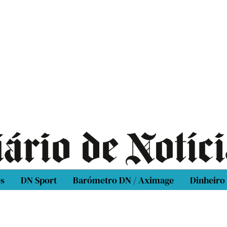
os
DN Sport
Barómetro DN / Aximage
Dinheiro