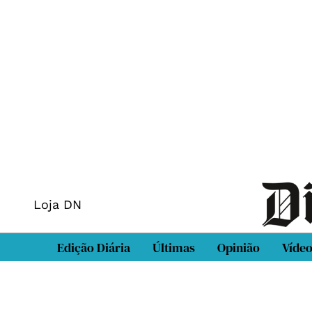
Loja DN
Edição Diária
Últimas
Opinião
Víde