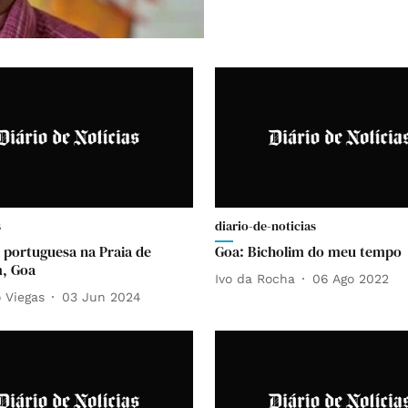
s
diario-de-noticias
 portuguesa na Praia de
Goa: Bicholim do meu tempo
, Goa
Ivo da Rocha
06 Ago 2022
 Viegas
03 Jun 2024