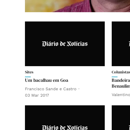
Sites
Colunista
Um bacalhau em Goa
Bandeira
Benaulim
Francisco Sande e Castro
Valentino
03 Mar 2017