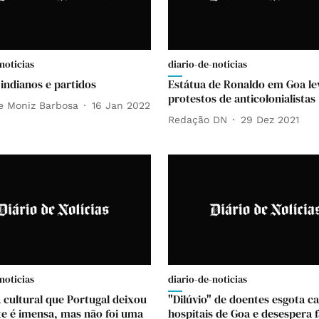
noticias
diario-de-noticias
 indianos e partidos
Estátua de Ronaldo em Goa le
protestos de anticolonialistas
e Moniz Barbosa
16 Jan 2022
Redação DN
29 Dez 2021
noticias
diario-de-noticias
 cultural que Portugal deixou
"Dilúvio" de doentes esgota 
te é imensa, mas não foi uma
hospitais de Goa e desespera f