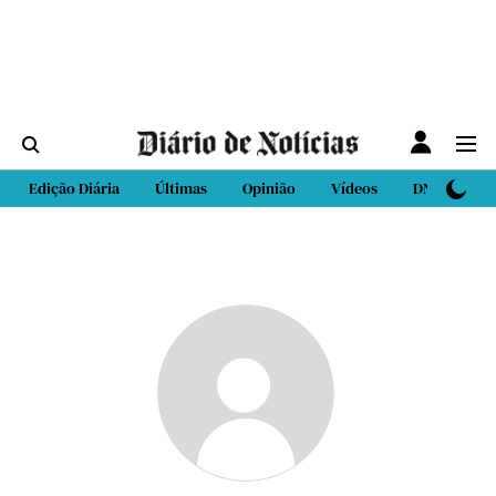
Edição Diária
Últimas
Opinião
Vídeos
DN Sport