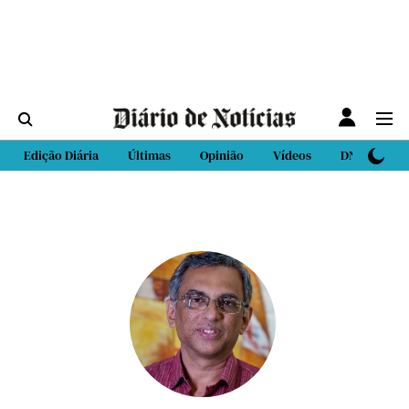
Edição Diária
Últimas
Opinião
Vídeos
DN Sport