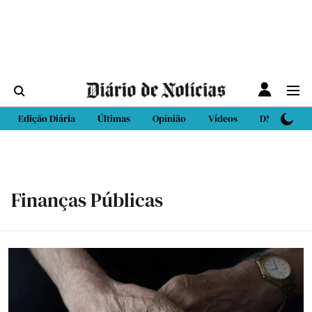
Edição Diária
Últimas
Opinião
Vídeos
DN Sport
Finanças Públicas