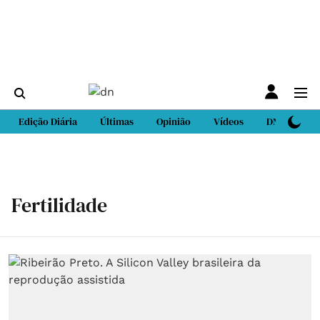
Edição Diária
Últimas
Opinião
Vídeos
DN Sport
Fertilidade