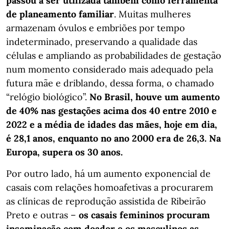
passou a ser utilizada também como ferramenta
de planeamento familiar
. Muitas mulheres
armazenam óvulos e embriões por tempo
indeterminado, preservando a qualidade das
células e ampliando as probabilidades de gestação
num momento considerado mais adequado pela
futura mãe e driblando, dessa forma, o chamado
“relógio biológico”.
No Brasil, houve um aumento
de 40% nas gestações acima dos 40 entre 2010 e
2022 e a média de idades das mães, hoje em dia,
é 28,1 anos, enquanto no ano 2000 era de 26,3. Na
Europa, supera os 30 anos.
Por outro lado, há um aumento exponencial de
casais com relações homoafetivas a procurarem
as clínicas de reprodução assistida de Ribeirão
Preto e outras –
os casais femininos procuram
inseminação com doador e os masculinos as