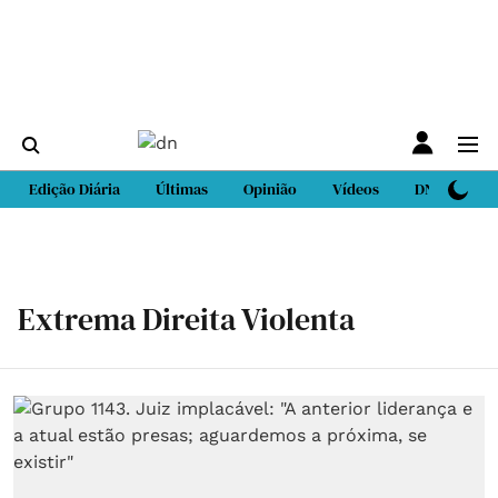
Edição Diária
Últimas
Opinião
Vídeos
DN Sport
Extrema Direita Violenta