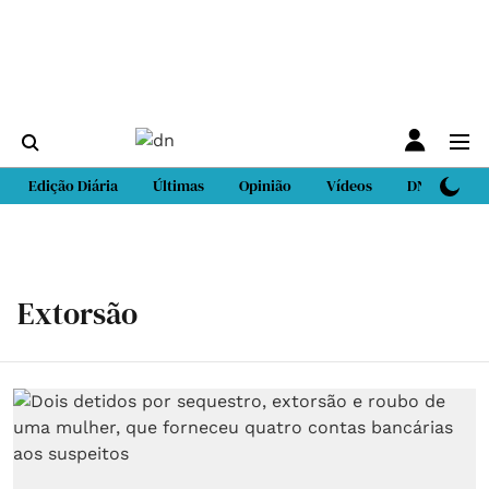
Edição Diária
Últimas
Opinião
Vídeos
DN Sport
Extorsão