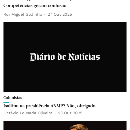
Competências geram confusão
Rui Miguel Godinho
27 Out 2025
Colunistas
Isaltino na presidência ANMP? Não, obrigado
Octávio Lousada Oliveira
23 Out 2025