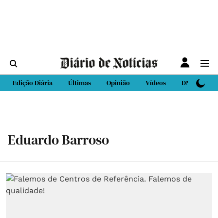
Edição Diária
Últimas
Opinião
Vídeos
DN Sport
Eduardo Barroso