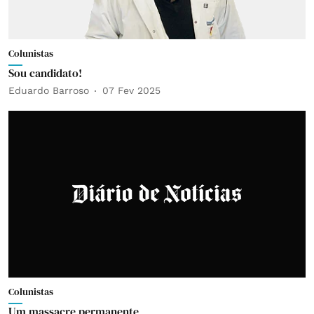
Colunistas
Sou candidato!
Eduardo Barroso
07 Fev 2025
Colunistas
Um massacre permanente