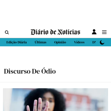
Edição Diária
Últimas
Opinião
Vídeos
DN Sport
Discurso De Ódio