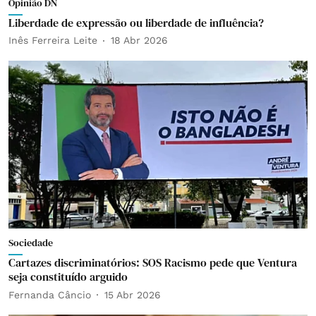
Opinião DN
Liberdade de expressão ou liberdade de influência?
Inês Ferreira Leite
18 Abr 2026
Sociedade
Cartazes discriminatórios: SOS Racismo pede que Ventura
seja constituído arguido
Fernanda Câncio
15 Abr 2026