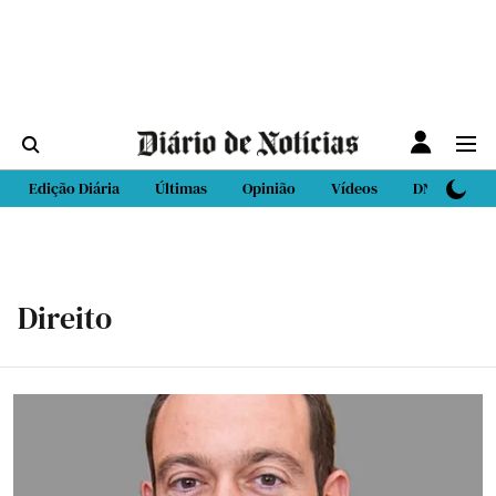
Edição Diária
Últimas
Opinião
Vídeos
DN Sport
Direito