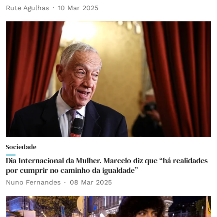
Rute Agulhas
10 Mar 2025
Sociedade
Dia Internacional da Mulher. Marcelo diz que “há realidades
por cumprir no caminho da igualdade”
Nuno Fernandes
08 Mar 2025