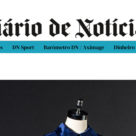
os
DN Sport
Barómetro DN / Aximage
Dinheiro