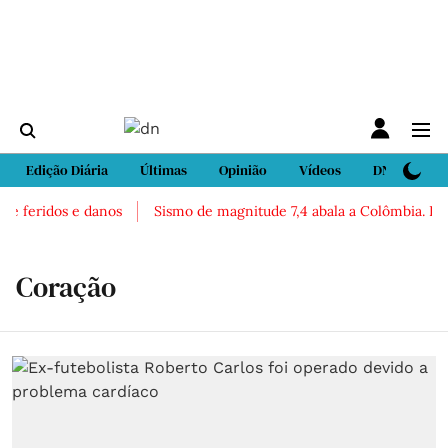
Edição Diária
Últimas
Opinião
Vídeos
DN Sport
 feridos e danos
Sismo de magnitude 7,4 abala a Colômbia. Há rel
Coração