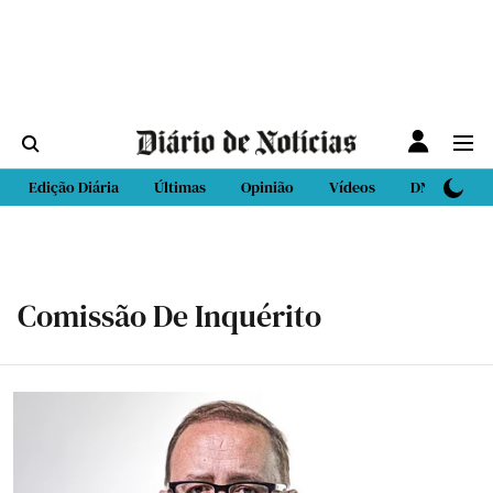
Edição Diária
Últimas
Opinião
Vídeos
DN Sport
Comissão De Inquérito