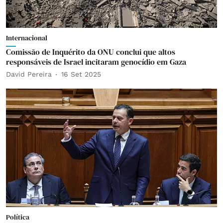
Internacional
Comissão de Inquérito da ONU conclui que altos
responsáveis de Israel incitaram genocídio em Gaza
David Pereira
16 Set 2025
Política