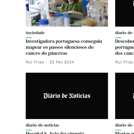
Sociedade
diario-de-
Investigadora portuguesa conseguiu
Descober
mapear os passos silenciosos do
portugue
cancro do pâncreas
dos canc
Rui Frias
22 Fev 2024
Rui Frias
diario-de-noticias
diario-de-
Hospital S. João fez cirurgia
Mortes p