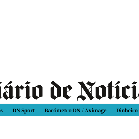
os
DN Sport
Barómetro DN / Aximage
Dinheiro