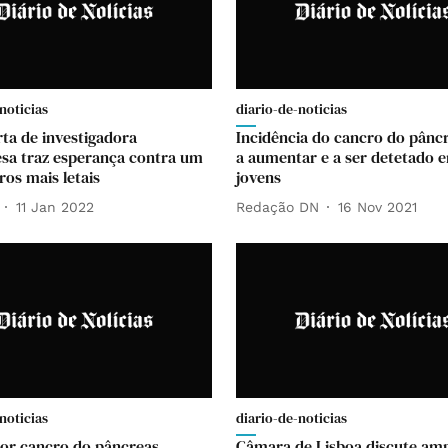
noticias
diario-de-noticias
ta de investigadora
Incidência do cancro do pâncr
sa traz esperança contra um
a aumentar e a ser detetado 
ros mais letais
jovens
11 Jan 2022
Redação DN
16 Nov 2021
noticias
diario-de-noticias
or cancro do pâncreas
Câmara de Lisboa discute amp