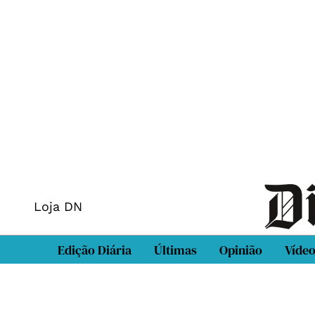
Loja DN
Edição Diária
Últimas
Opinião
Víde