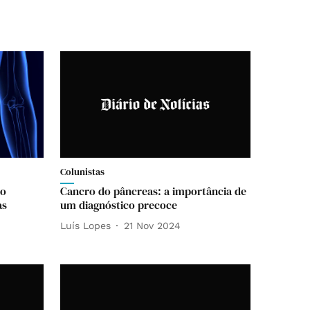
Colunistas
ão
Cancro do pâncreas: a importância de
as
um diagnóstico precoce
Luís Lopes
21 Nov 2024