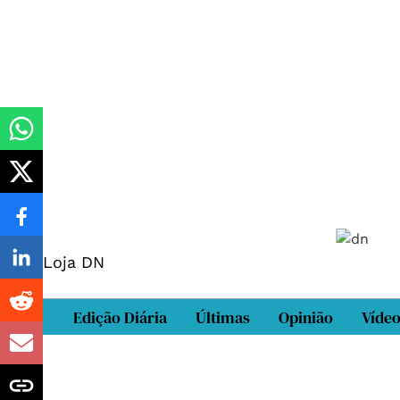
Loja DN
Edição Diária
Últimas
Opinião
Víde