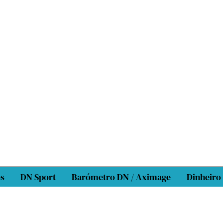
os
DN Sport
Barómetro DN / Aximage
Dinheiro