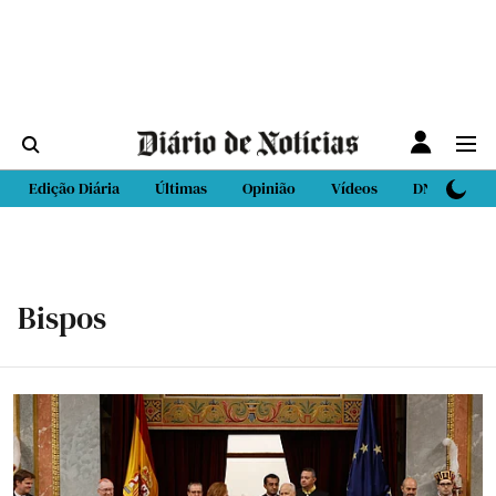
Edição Diária
Últimas
Opinião
Vídeos
DN Sport
Bispos