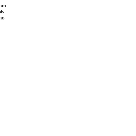
com
is
smo