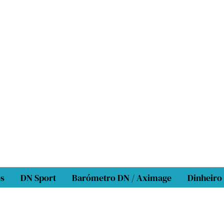
os
DN Sport
Barómetro DN / Aximage
Dinheiro