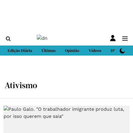
Edição Diária
Últimas
Opinião
Vídeos
DN Sport
Ativismo