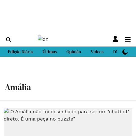
Edição Diária
Últimas
Opinião
Vídeos
DN Sport
Amália