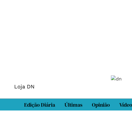
Loja DN
Edição Diária
Últimas
Opinião
Víde