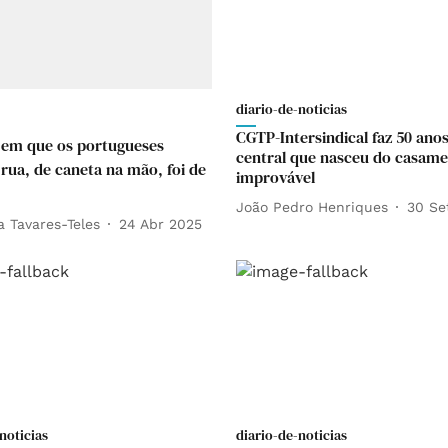
diario-de-noticias
CGTP-Intersindical faz 50 anos
 em que os portugueses
central que nasceu do casam
 rua, de caneta na mão, foi de
improvável
João Pedro Henriques
30 Se
a Tavares-Teles
24 Abr 2025
noticias
diario-de-noticias