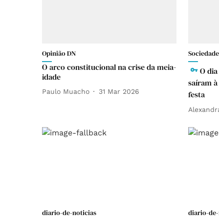
Opinião DN
Sociedade
O arco constitucional na crise da meia-
O dia
idade
saíram à
Paulo Muacho
31 Mar 2026
festa
Alexandr
diario-de-noticias
diario-de-