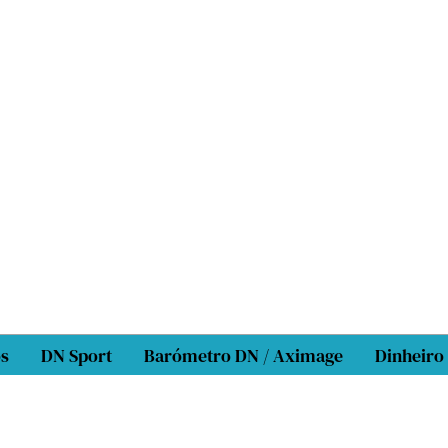
os
DN Sport
Barómetro DN / Aximage
Dinheiro