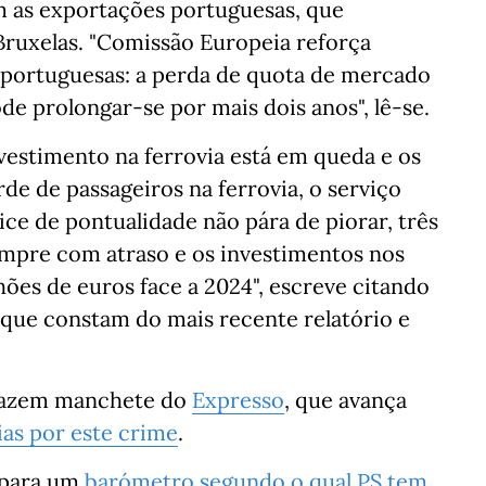
m as exportações portuguesas, que
ruxelas. "Comissão Europeia reforça
s portuguesas: a perda de quota de mercado
de prolongar-se por mais dois anos", lê-se.
nvestimento na ferrovia está em queda e os
de de passageiros na ferrovia, o serviço
ce de pontualidade não pára de piorar, três
mpre com atraso e os investimentos nos
ões de euros face a 2024", escreve citando
 que constam do mais recente relatório e
 fazem manchete do
Expresso
, que avança
ias por este crime
.
 para um
barómetro segundo o qual PS tem