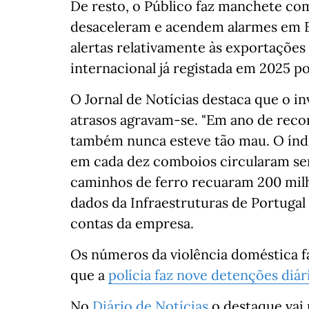
De resto, o Público faz manchete co
desaceleram e acendem alarmes em B
alertas relativamente às exportaçõe
internacional já registada em 2025 po
O Jornal de Notícias destaca que o i
atrasos agravam-se. "Em ano de recor
também nunca esteve tão mau. O índi
em cada dez comboios circularam se
caminhos de ferro recuaram 200 milh
dados da Infraestruturas de Portugal
contas da empresa.
Os números da violência doméstica
que a
polícia faz nove detenções diár
No
Diário de Notícias
o destaque vai