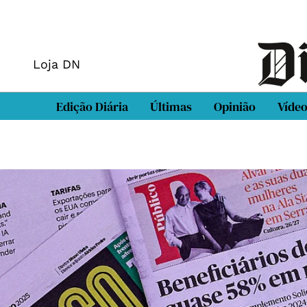
Loja DN
Edição Diária
Últimas
Opinião
Víde