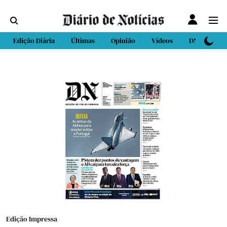
Edição Diária
Últimas
Opinião
Vídeos
DN Sport
Edição Impressa