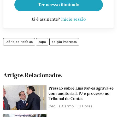
Ter acesso ilimitado
Já é assinante?
Inicie sessão
Diário de Notícias
capa
edição impressa
Artigos Relacionados
Pressão sobre Luís Neves agrava-se
com auditoria à PJ e processo no
Tribunal de Contas
Cecília Carmo
3 Horas