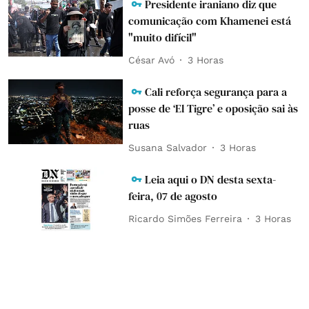
Presidente iraniano diz que
comunicação com Khamenei está
"muito difícil"
César Avó
3 Horas
Cali reforça segurança para a
posse de ‘El Tigre’ e oposição sai às
ruas
Susana Salvador
3 Horas
Leia aqui o DN desta sexta-
feira, 07 de agosto
Ricardo Simões Ferreira
3 Horas